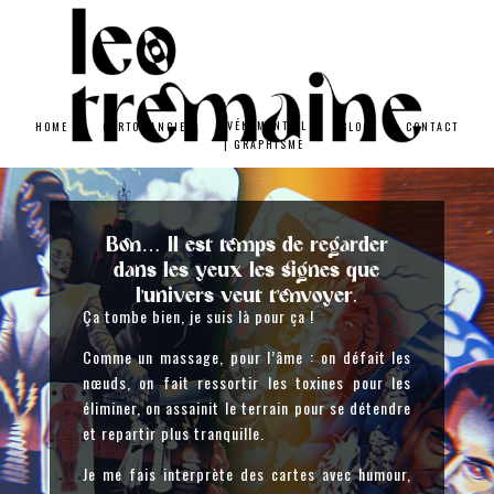
ÉVÉNEMENTIEL
HOME
CARTOMANCIE
BLOG
CONTACT
| GRAPHISME
Bon… Il est temps de regarder
dans les yeux les signes que
l’univers veut t’envoyer.
Ça tombe bien, je suis là pour ça !
Comme un massage, pour l’âme : on défait les
nœuds, on fait ressortir les toxines pour les
éliminer, on assainit le terrain pour se détendre
et repartir plus tranquille.
Je me fais interprète des cartes avec humour,