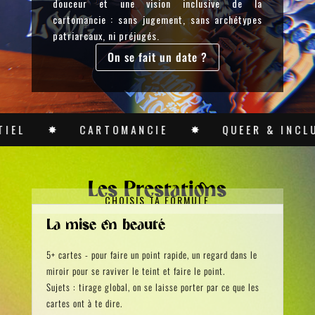
douceur et une vision inclusive de la
cartomancie : sans jugement, sans archétypes
patriarcaux, ni préjugés.
On se fait un date ?
CARTOMANCIE
QUEER & INCLUSIF
✸
✸
✸
Les Prestations
CHOISIS TA FORMULE
La mise en beauté
5+ cartes - pour faire un point rapide, un regard dans le
miroir pour se raviver le teint et faire le point.
Sujets : tirage global, on se laisse porter par ce que les
cartes ont à te dire.